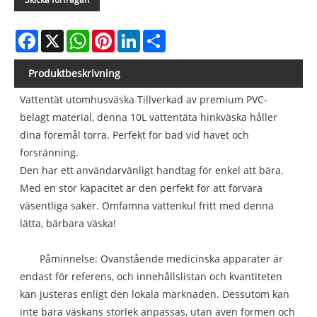
Facebook
X
WhatsApp
Pinterest
LinkedIn
Share
Produktbeskrivning
Vattentät utomhusväska Tillverkad av premium PVC-
belagt material, denna 10L vattentäta hinkväska håller
dina föremål torra. Perfekt för bad vid havet och
forsränning.
Den har ett användarvänligt handtag för enkel att bära.
Med en stor kapacitet är den perfekt för att förvara
väsentliga saker. Omfamna vattenkul fritt med denna
lätta, bärbara väska!
Påminnelse: Ovanstående medicinska apparater är
endast för referens, och innehållslistan och kvantiteten
kan justeras enligt den lokala marknaden. Dessutom kan
inte bara väskans storlek anpassas, utan även formen och