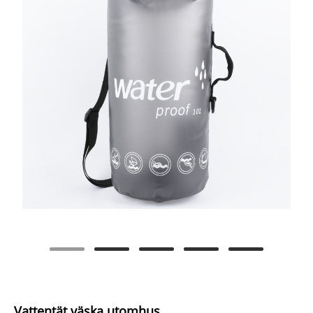
Vattentät väska utomhus