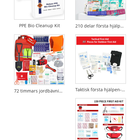
PPE Bio Cleanup Kit
210 delar första hjälpen kit | Emergency Kit | Reflekterande design
Taktisk första hjälpen-kit i 55 delar för utomhusbruk och nödsituationer
72 timmars jordbävningsöverlevnadsryggsäck Brandkatastrof Emergency Kit