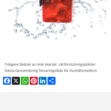
Tidigare:
Skötsel av små skärsår: sårförslutningsplåster
Nästa:
Genomskinlig förvaringslåda för hushållsmedicin
Facebook
X
WhatsApp
Pinterest
LinkedIn
Share