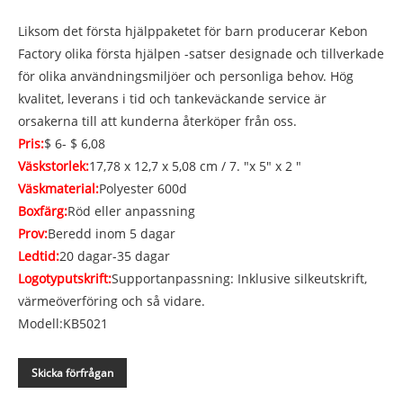
Liksom det första hjälppaketet för barn producerar Kebon
Factory olika första hjälpen -satser designade och tillverkade
för olika användningsmiljöer och personliga behov. Hög
kvalitet, leverans i tid och tankeväckande service är
orsakerna till att kunderna återköper från oss.
Pris:
$ 6- $ 6,08
Väskstorlek:
17,78 x 12,7 x 5,08 cm / 7. "x 5" x 2 "
Väskmaterial:
Polyester 600d
Boxfärg:
Röd eller anpassning
Prov:
Beredd inom 5 dagar
Ledtid:
20 dagar-35 dagar
Logotyputskrift:
Supportanpassning: Inklusive silkeutskrift,
värmeöverföring och så vidare.
Modell:KB5021
Skicka förfrågan