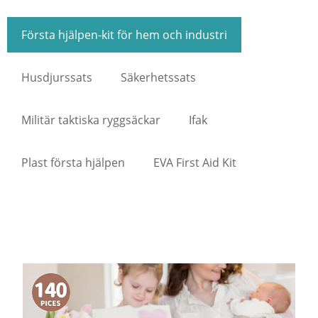
Första hjälpen-kit för hem och industri
Husdjurssats
Säkerhetssats
Militär taktiska ryggsäckar
Ifak
Plast första hjälpen
EVA First Aid Kit