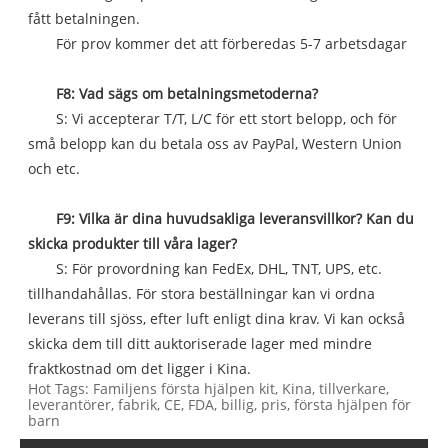
fått betalningen.
För prov kommer det att förberedas 5-7 arbetsdagar
F8: Vad sägs om betalningsmetoderna?
S: Vi accepterar T/T, L/C för ett stort belopp, och för
små belopp kan du betala oss av PayPal, Western Union
och etc.
F9: Vilka är dina huvudsakliga leveransvillkor? Kan du
skicka produkter till våra lager?
S: För provordning kan FedEx, DHL, TNT, UPS, etc.
tillhandahållas. För stora beställningar kan vi ordna
leverans till sjöss, efter luft enligt dina krav. Vi kan också
skicka dem till ditt auktoriserade lager med mindre
fraktkostnad om det ligger i Kina.
Hot Tags: Familjens första hjälpen kit, Kina, tillverkare,
leverantörer, fabrik, CE, FDA, billig, pris, första hjälpen för
barn