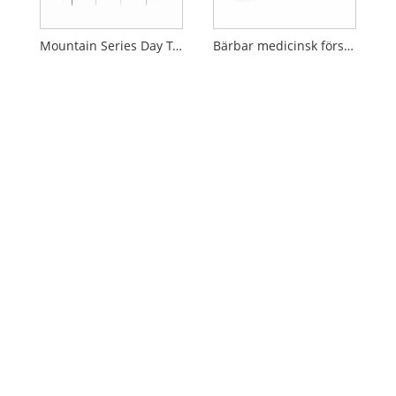
Mountain Series Day Tripper Medical Kit
Bärbar medicinsk första hjälpen-väska