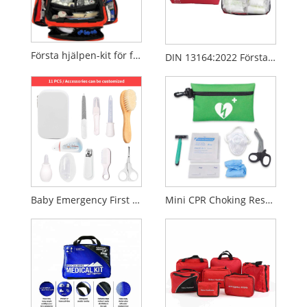
Första hjälpen-kit för fordon – kompakt räddnings- och traumaväska
DIN 13164:2022 Första hjälpen-kit för bil – EU-standard för akutmedicinskt kit för fordon
Baby Emergency First Aid Kit
Mini CPR Choking Rescue Training Kit